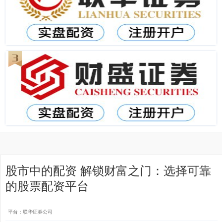
股市中的配资 解锁财富之门：选择可靠
的股票配资平台
平台：联华证券公司