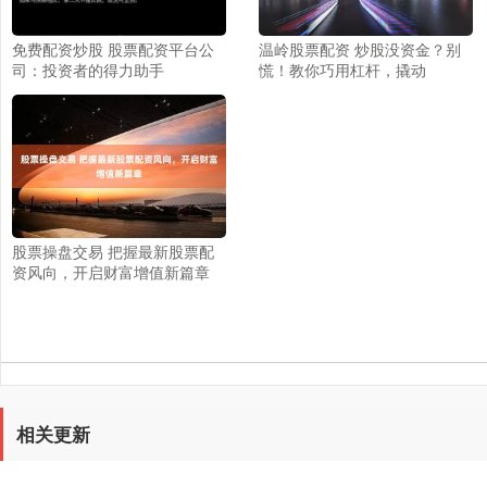
免费配资炒股 股票配资平台公
温岭股票配资 炒股没资金？别
司：投资者的得力助手
慌！教你巧用杠杆，撬动
股票操盘交易 把握最新股票配
资风向，开启财富增值新篇章
相关更新