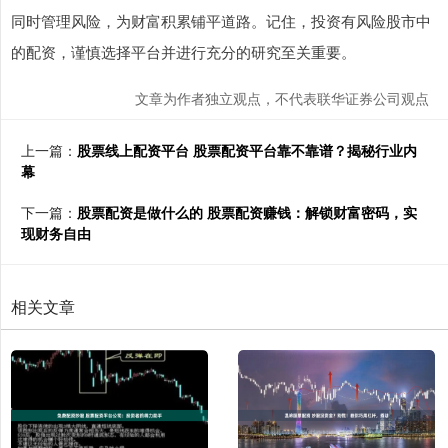
同时管理风险，为财富积累铺平道路。记住，投资有风险股市中
的配资，谨慎选择平台并进行充分的研究至关重要。
文章为作者独立观点，不代表联华证券公司观点
上一篇：
股票线上配资平台 股票配资平台靠不靠谱？揭秘行业内
幕
下一篇：
股票配资是做什么的 股票配资赚钱：解锁财富密码，实
现财务自由
相关文章