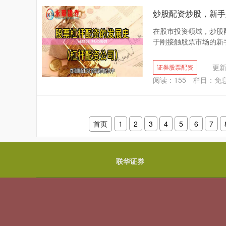
炒股配资炒股，新手
在股市投资领域，炒股
于刚接触股票市场的新手
更新：
证券股票配资
阅读：
155
栏目：
免
首页
1
2
3
4
5
6
7
联华证券