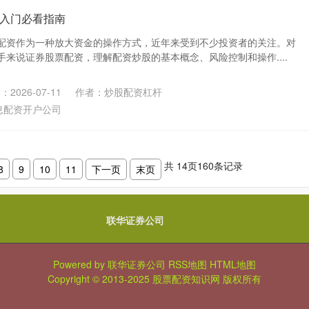
入门必看指南
配资作为一种放大资金的操作方式，近年来受到不少投资者的关注。对
来说证券股票配资，理解配资炒股的基本概念、风险控制和操作....
2026-07-11
作者：炒股配资杠杆
息配资开户公司
共
14
页
160
条记录
8
9
10
11
下一页
末页
联华证券公司
Powered by
联华证券公司
RSS地图
HTML地图
Copyright
© 2013-2025
股票配资知识网
版权所有