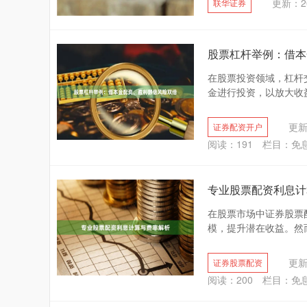
更新：20
联华证券
股票杠杆举例：借本
在股票投资领域，杠杆
金进行投资，以放大收益
更新：
证券配资开户
阅读：
191
栏目：
免
专业股票配资利息计
在股票市场中证券股票
模，提升潜在收益。然而
更新：
证券股票配资
阅读：
200
栏目：
免