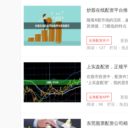
炒股在线配资平台推
随着A股市场的活跃，
其便捷、门槛低的特点，
更新：
证券配资开户
阅读：
127
栏目：
免
上实盘配资，正规平
在股市投资中，配资作
“上实盘配资”，指的是
更新：
证券配资APP
阅读：
96
栏目：
免息
东莞股票配资公司精