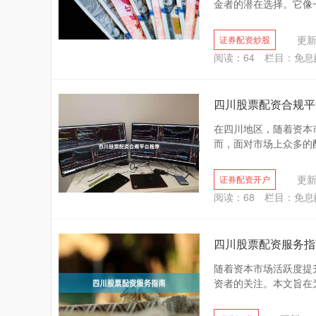
金者的潜在选择。它像一
更新：
证券配资炒股
阅读：
64
栏目：
免息
四川股票配资合规平
在四川地区，随着资本
而，面对市场上众多的配
更新：
证券配资开户
阅读：
68
栏目：
免息
四川股票配资服务指
随着资本市场活跃度提
资者的关注。本文旨在为