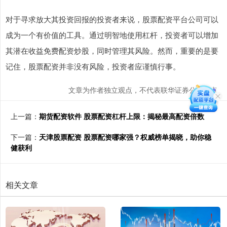
对于寻求放大其投资回报的投资者来说，股票配资平台公司可以
成为一个有价值的工具。通过明智地使用杠杆，投资者可以增加
其潜在收益免费配资炒股，同时管理其风险。然而，重要的是要
记住，股票配资并非没有风险，投资者应谨慎行事。
文章为作者独立观点，不代表联华证券公司观点
上一篇：
期货配资软件 股票配资杠杆上限：揭秘最高配资倍数
下一篇：
天津股票配资 股票配资哪家强？权威榜单揭晓，助你稳
健获利
相关文章