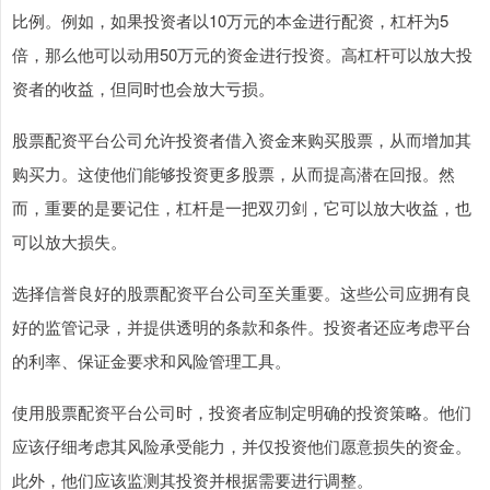
比例。例如，如果投资者以10万元的本金进行配资，杠杆为5
倍，那么他可以动用50万元的资金进行投资。高杠杆可以放大投
资者的收益，但同时也会放大亏损。
股票配资平台公司允许投资者借入资金来购买股票，从而增加其
购买力。这使他们能够投资更多股票，从而提高潜在回报。然
而，重要的是要记住，杠杆是一把双刃剑，它可以放大收益，也
可以放大损失。
选择信誉良好的股票配资平台公司至关重要。这些公司应拥有良
好的监管记录，并提供透明的条款和条件。投资者还应考虑平台
的利率、保证金要求和风险管理工具。
使用股票配资平台公司时，投资者应制定明确的投资策略。他们
应该仔细考虑其风险承受能力，并仅投资他们愿意损失的资金。
此外，他们应该监测其投资并根据需要进行调整。