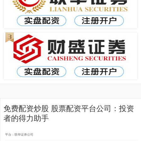
免费配资炒股 股票配资平台公司：投资
者的得力助手
平台：联华证券公司