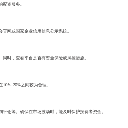
的配资服务。
会官网或国家企业信用信息公示系统。
。同时，查看平台是否有资金保险或风控措施。
0%-20%之间较为合理。
制平仓等。确保在市场波动时，能及时保护投资者资金。