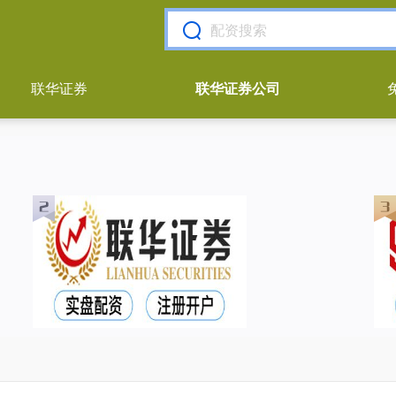
联华证券
联华证券公司