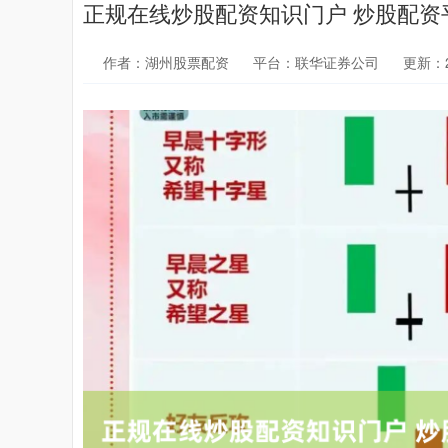
正规在线炒股配资知识门户 炒股配
作者：湖州股票配资
平台：联华证券公司
更新：20