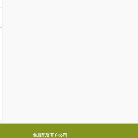
免息配资开户公司