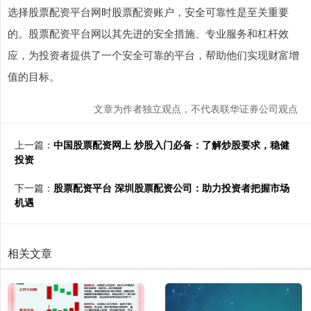
选择股票配资平台网时股票配资账户，安全可靠性是至关重要
的。股票配资平台网以其先进的安全措施、专业服务和杠杆效
应，为投资者提供了一个安全可靠的平台，帮助他们实现财富增
值的目标。
文章为作者独立观点，不代表联华证券公司观点
上一篇：
中国股票配资网上 炒股入门必备：了解炒股要求，稳健
投资
下一篇：
股票配资平台 深圳股票配资公司：助力投资者把握市场
机遇
相关文章