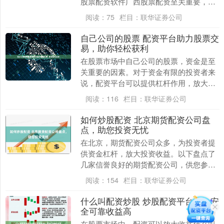
股票配资软件广西股票配资至关重要，以
确保资金安全和收益稳定。 * **放大收
阅读：
75
栏目：
联华证券公司
益：**通过....
自己公司的股票 配资平台助力股票交
易，助你轻松获利
在股票市场中自己公司的股票，资金是至
关重要的因素。对于资金有限的投资者来
说，配资平台可以提供杠杆作用，放大投
资资金，从而提高获利潜力。 此外，监管
阅读：
116
栏目：
联华证券公司
部门还加强了对....
如何炒股配资 北京期货配资公司盘
点，助您投资无忧
在北京，期货配资公司众多，为投资者提
供资金杠杆，放大投资收益。以下盘点了
几家信誉良好的期货配资公司，供您参
考： 期货配资的优势显而易见。首先，它
阅读：
154
栏目：
联华证券公司
可以放大投资者的....
什么叫配资炒股 炒股配资平台选，安
全可靠收益高
在股票市场中，配资可以放大收益什么叫