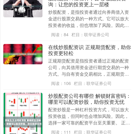
询：让您的投资更上一层楼
炒股配资，是指投资者通过向券商借入资
金进行股票交易的一种方式。它可以放大
投资者的收益，但也增加了风险。因此股
票配资10倍杠杆平台，在进行炒股配资之
阅读：
84
栏目：
联华证券公司
前，咨询专业人....
在线炒股配资识 正规期货配资，助你
投资更轻松
正规期货配资是指投资者通过正规的配资
公司，向其借用资金进行期货交易的一种
方式。与自有资金交易相比，正规期货配
资具有以下优势： 配资是一种金融服务，
阅读：
106
栏目：
联华证券公司
允许投资者借用....
炒股配资公司有哪些 解锁财富密码：
哪里可以配资炒股，助你投资无忧
配资炒股是一种杠杆投资方式，可以放大
投资收益，但同时也会增加风险。因此，
选择一家可靠的配资平台至关重要。 正规
股票配资网站的生命线，根植于严格的安
阅读：
111
栏目：
联华证券公司