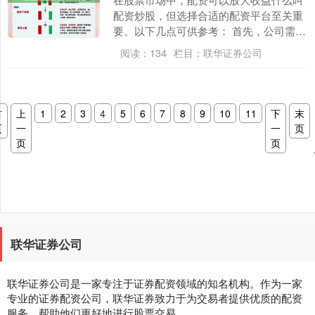
配资炒股，但选择合适的配资平台至关重
要。以下几点可供参考： 首先，公司需要
具备合法的法人资格，并在工商行政管理
阅读：
134
栏目：
联华证券公司
部门注册登记。....
首
上
1
2
3
4
5
6
7
8
9
10
11
下
末
页
一
一
页
页
页
联华证券公司
联华证券公司是一家专注于证券配资领域的知名机构。作为一家
专业的证券配资公司，联华证券致力于为交易者提供优质的配资
服务，帮助他们更好地进行股票交易。