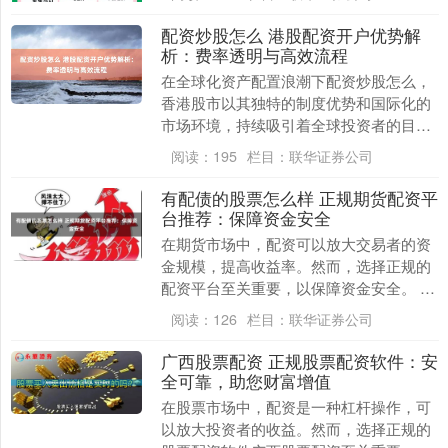
全合规体系。这....
配资炒股怎么 港股配资开户优势解
析：费率透明与高效流程
在全球化资产配置浪潮下配资炒股怎么，
香港股市以其独特的制度优势和国际化的
市场环境，持续吸引着全球投资者的目
光。对于寻求杠杆操作的投资者而言，港
阅读：
195
栏目：
联华证券公司
股配资成为放大收益....
有配债的股票怎么样 正规期货配资平
台推荐：保障资金安全
在期货市场中，配资可以放大交易者的资
金规模，提高收益率。然而，选择正规的
配资平台至关重要，以保障资金安全。 *
**资金灵活：**按月配资，投资者可根据
阅读：
126
栏目：
联华证券公司
自身资金....
广西股票配资 正规股票配资软件：安
全可靠，助您财富增值
在股票市场中，配资是一种杠杆操作，可
以放大投资者的收益。然而，选择正规的