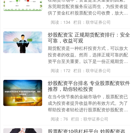
东莞期货配资服务应运而生，为投资者提
供了资金杠杆股票配资公司收费，放大投
资收益。 * **放大收益：**杠杆放大资金，
阅读：
134
栏目：
联华证券公司
提升收....
炒股配资宝 正规期货配资排行：安全
可靠，收益可观
期货配资是一种杠杆投资方式，可以放大
投资者的收益。然而，选择正规可靠的配
资平台至关重要。以下是一份正规期货配
资平台排行，为您提供安全可靠的投资选
阅读：
172
栏目：
联华证券公司
择： 其次，免费....
炒股配资平台排名 专业股票配资软件
推荐，助你轻松投资
在当今快节奏的金融市场中，股票配资已
成为投资者提升收益率的有效方式。为了
帮助投资者轻松进行股票配资炒股配资平
台排名，以下推荐几款专业股票配资软
阅读：
76
栏目：
联华证券公司
件： **2. 设....
股票配资10倍杠杆平台 炒股配资咨