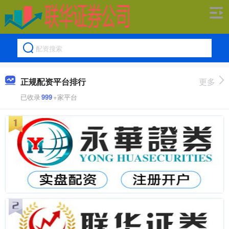
正规配资平台排行
更多
已收录
999
+家平台