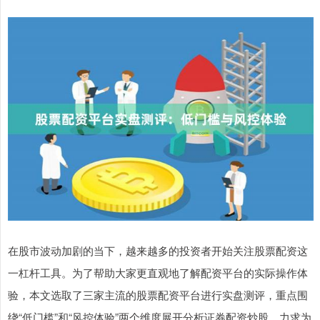
在股市波动加剧的当下，越来越多的投资者开始关注股票配资这
一杠杆工具。为了帮助大家更直观地了解配资平台的实际操作体
验，本文选取了三家主流的股票配资平台进行实盘测评，重点围
绕“低门槛”和“风控体验”两个维度展开分析证券配资炒股，力求为