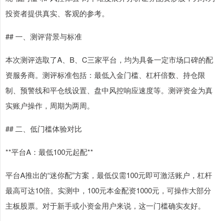
投资者提供真实、客观的参考。
## 一、测评背景与标准
本次测评选取了A、B、C三家平台，均为具备一定市场口碑的配
资服务商。测评标准包括：最低入金门槛、杠杆倍数、持仓限
制、预警线和平仓线设置、盘中风控响应速度等。测评资金为真
实账户操作，周期为两周。
## 二、低门槛体验对比
**平台A：最低100元起配**
平台A推出的“迷你配”方案，最低仅需100元即可激活账户，杠杆
最高可达10倍。实测中，100元本金配资1000元，可操作大部分
主板股票。对于新手或小资金用户来说，这一门槛确实友好。